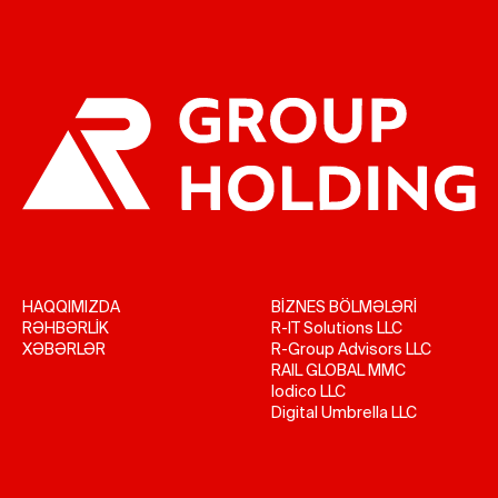
HAQQIMIZDA
BİZNES BÖLMƏLƏRİ
RƏHBƏRLİK
R-IT Solutions LLC
XƏBƏRLƏR
R-Group Advisors LLC
RAIL GLOBAL MMC
Iodico LLC
Digital Umbrella LLC