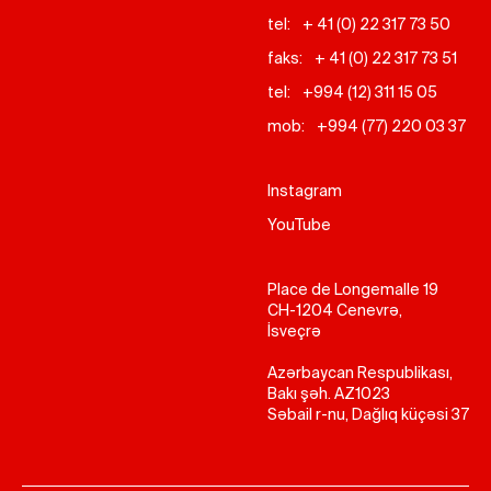
tel:
+ 41 (0) 22 317 73 50
faks:
+ 41 (0) 22 317 73 51
tel:
+994 (12) 311 15 05
mob:
+994 (77) 220 03 37
Instagram
YouTube
Place de Longemalle 19
CH-1204 Cenevrə,
İsveçrə
Azərbaycan Respublikası,
Bakı şəh. AZ1023
Səbail r-nu, Dağlıq küçəsi 37